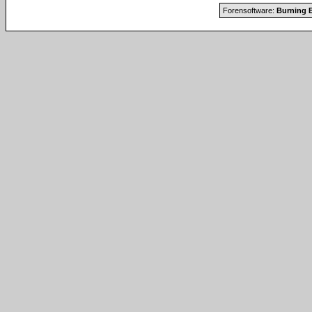
Forensoftware:
Burning B