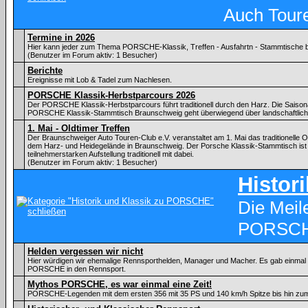
Auch Tour
Termine in 2026
Hier kann jeder zum Thema PORSCHE-Klassik, Treffen - Ausfahrtn - Stammtische
(Benutzer im Forum aktiv: 1 Besucher)
Berichte
Ereignisse mit Lob & Tadel zum Nachlesen.
PORSCHE Klassik-Herbstparcours 2026
Der PORSCHE Klassik-Herbstparcours führt traditionell durch den Harz. Die Saiso
PORSCHE Klassik-Stammtisch Braunschweig geht überwiegend über landschaftlic
1. Mai - Oldtimer Treffen
Der Braunschweiger Auto Touren-Club e.V. veranstaltet am 1. Mai das traditionelle Ol
dem Harz- und Heidegelände in Braunschweig. Der Porsche Klassik-Stammtisch ist 
teilnehmerstarken Aufstellung traditionell mit dabei.
(Benutzer im Forum aktiv: 1 Besucher)
Histor
Die Meil
PORSC
Helden vergessen wir nicht
Hier würdigen wir ehemalige Rennsporthelden, Manager und Macher. Es gab einmal ei
PORSCHE in den Rennsport.
Mythos PORSCHE, es war einmal eine Zeit!
PORSCHE-Legenden mit dem ersten 356 mit 35 PS und 140 km/h Spitze bis hin zu