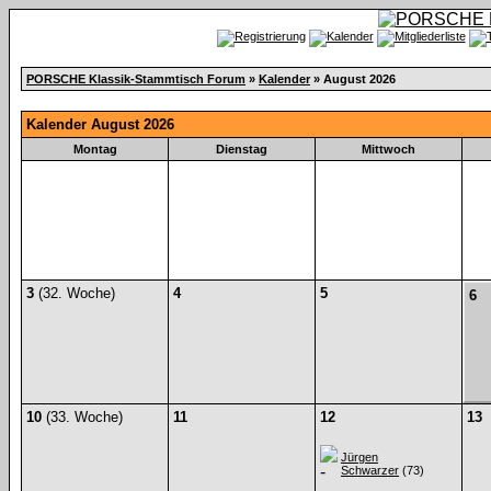
PORSCHE Klassik-Stammtisch Forum
»
Kalender
» August 2026
Kalender August 2026
Montag
Dienstag
Mittwoch
3
(32. Woche)
4
5
6
10
(33. Woche)
11
12
13
Jürgen
Schwarzer
(73)