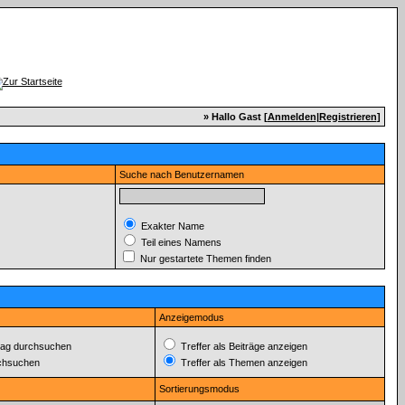
» Hallo Gast [
Anmelden
|
Registrieren
]
Suche nach Benutzernamen
Exakter Name
Teil eines Namens
Nur gestartete Themen finden
Anzeigemodus
ag durchsuchen
Treffer als Beiträge anzeigen
rchsuchen
Treffer als Themen anzeigen
Sortierungsmodus