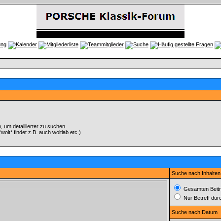
um detaillierter zu suchen.
olt* findet z.B. auch woltlab etc.)
Suche nach Inhalten
Gesamten Beitr
Nur Betreff du
Suche nach Datum