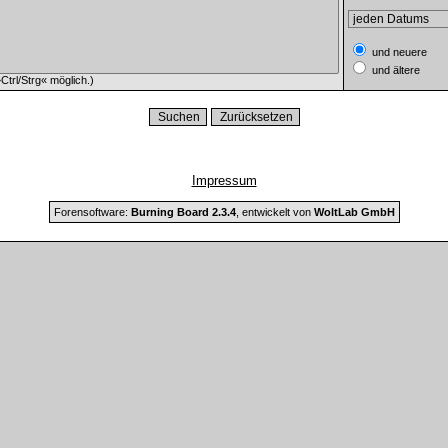
und neuere
und ältere
trl/Strg« möglich.)
Impressum
Forensoftware:
Burning Board 2.3.4
, entwickelt von
WoltLab GmbH